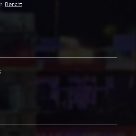
en,
Bericht
t