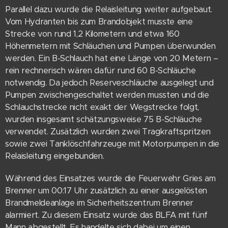
Parallel dazu wurde die Relaisleitung weiter aufgebaut.
Vom Hydranten bis zum Brandobjekt musste eine
Strecke von rund 1,2 Kilometern und etwa 160
Höhenmetern mit Schläuchen und Pumpen überwunden
werden. Ein B-Schlauch hat eine Länge von 20 Metern –
rein rechnerisch wären dafür rund 60 B-Schläuche
notwendig. Da jedoch Reserveschläuche ausgelegt und
Pumpen zwischengeschaltet werden mussten und die
Schlauchstrecke nicht exakt der Wegstrecke folgt,
wurden insgesamt schätzungsweise 75 B-Schläuche
verwendet. Zusätzlich wurden zwei Tragkraftspritzen
sowie zwei Tanklöschfahrzeuge mit Motorpumpen in die
Relaisleitung eingebunden.
Während des Einsatzes wurde die Feuerwehr Gries am
Brenner um 00:17 Uhr zusätzlich zu einer ausgelösten
Brandmeldeanlage im Sicherheitszentrum Brenner
alarmiert. Zu diesem Einsatz wurde das BLFA mit fünf
Mann abgestellt. Es handelte sich dabei um einen