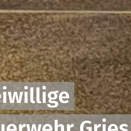
iwillige
uerwehr Gries