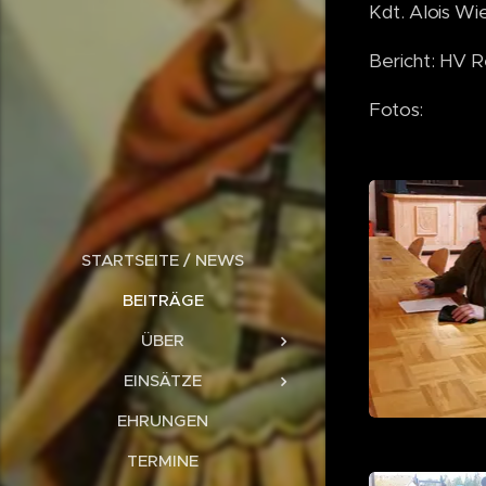
Kdt. Alois Wi
Bericht: HV Re
Fotos:
STARTSEITE / NEWS
BEITRÄGE
ÜBER
EINSÄTZE
EHRUNGEN
TERMINE