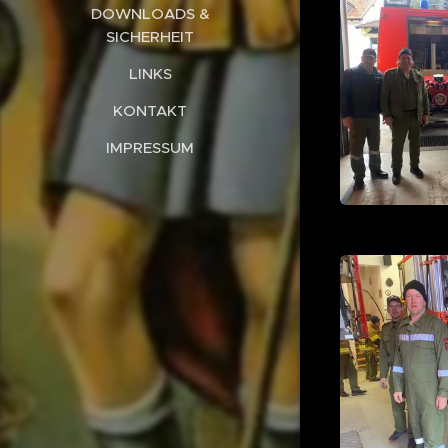
DOWNLOADS &
SICHERHEIT
LINKS
KONTAKT
IMPRESSUM