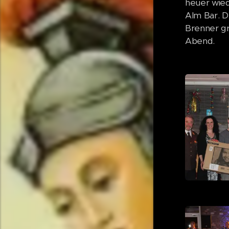
heuer wied
Alm Bar. D
Brenner gr
Abend.