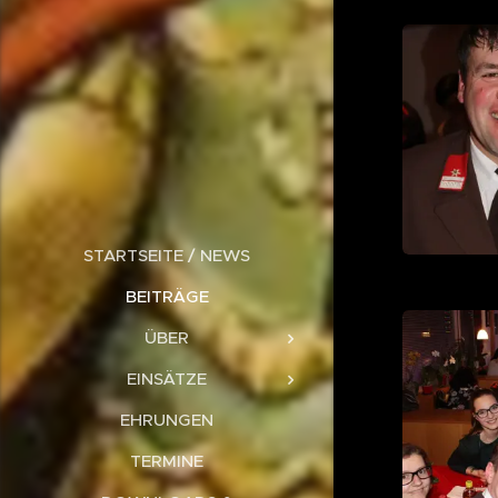
STARTSEITE / NEWS
BEITRÄGE
ÜBER
EINSÄTZE
EHRUNGEN
TERMINE