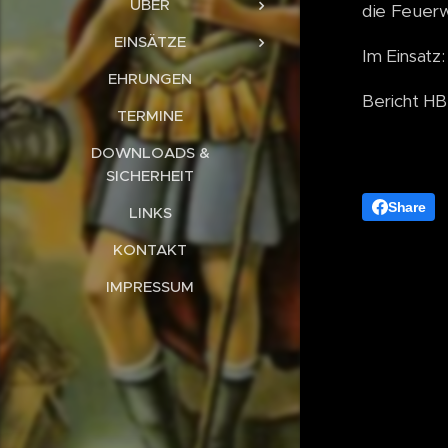
ÜBER
die Feuerw
EINSÄTZE
Im Einsatz
EHRUNGEN
Bericht HBI
TERMINE
DOWNLOADS &
SICHERHEIT
Share
LINKS
KONTAKT
IMPRESSUM