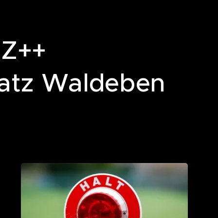
TZ++
satz Waldeben