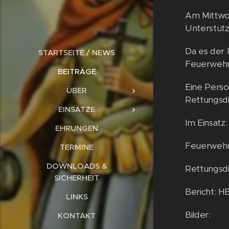
Am Mittwo
Unterstütz
Da es der 
STARTSEITE / NEWS
Feuerwehr
BEITRÄGE
Eine Perso
ÜBER
Rettungsd
EINSÄTZE
Im Einsatz:
EHRUNGEN
Feuerwehr
TERMINE
DOWNLOADS &
Rettungsd
SICHERHEIT
Bericht: HB
LINKS
Bilder:
KONTAKT