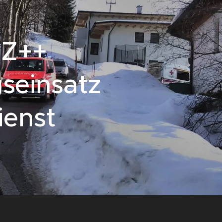
TZ++
seinsatz
ienst