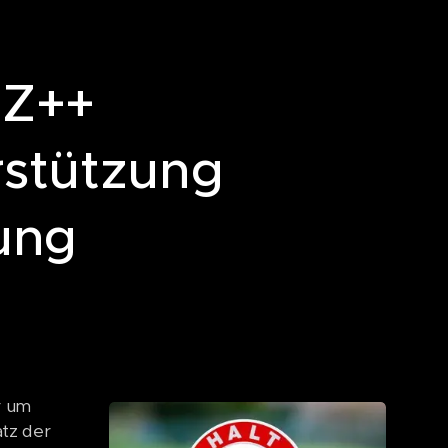
TZ++
rstützung
ung
r um
tz der