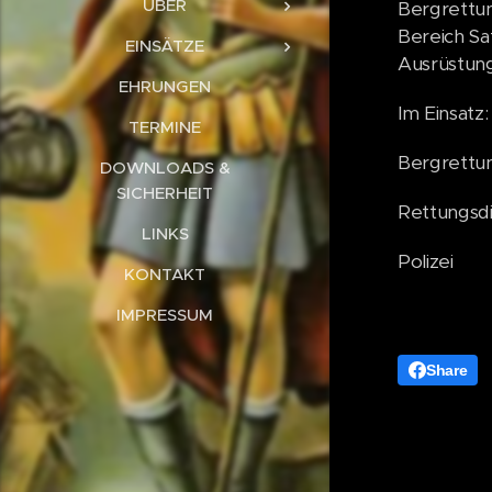
ÜBER
Bergrettun
Bereich Sa
EINSÄTZE
Ausrüstung
EHRUNGEN
Im Einsatz
TERMINE
Bergrettu
DOWNLOADS &
SICHERHEIT
Rettungsd
LINKS
Polizei
KONTAKT
IMPRESSUM
Share