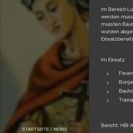
Im Bereich L
werden musst
mussten Bäum
wurden abgef
Einsatzbereit
Im Einsatz:
Feuer
Bürge
Bauho
Trans
Bericht: HBI
STARTSEITE / NEWS