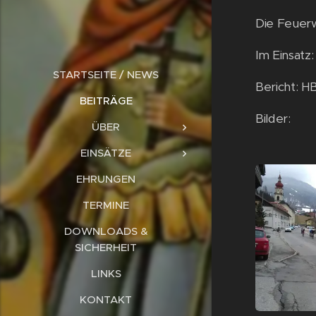
Die Feuerw
Im Einsatz
STARTSEITE / NEWS
Bericht: HB
BEITRÄGE
Bilder:
ÜBER
EINSÄTZE
EHRUNGEN
TERMINE
DOWNLOADS &
SICHERHEIT
LINKS
KONTAKT