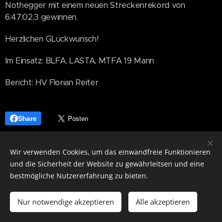
Nothegger mit einem neuen Streckenrekord von
6:47:02,3 gewinnen.
Herzlichen GLückwunsch!
Im Einsatz: BLFA, LASTA, MTFA 19 Mann
Bericht: HV Florian Reiter
Share
Wir verwenden Cookies, um das einwandfreie Funktionieren
und die Sicherheit der Website zu gewährleitsen und eine
bestmögliche Nutzererfahrung zu bieten.
Notruf 122
Nur notwendige akzeptieren
Alle akzeptieren
Cookies