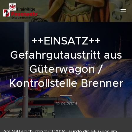
++EINSATZ++
Gefahrgutaustritt aus
Güterwagon /
Kontrollstelle Brenner
10.01.2024
Am Mittwoch, den 11.01.2024 wurde die FF Gries am